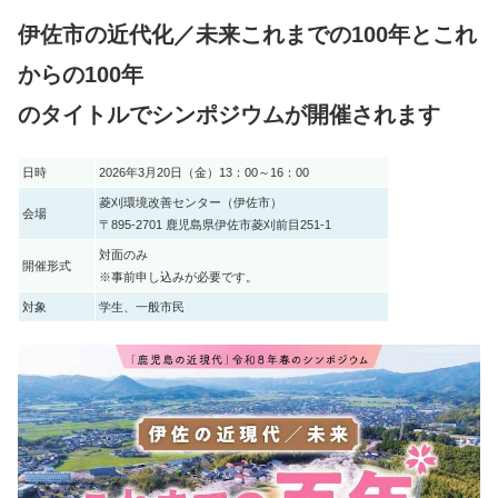
伊佐市の近代化／未来これまでの100年とこれ
からの100年
のタイトルでシンポジウムが開催されます
日時
2026年3月20日（金）13：00～16：00
菱刈環境改善センター（伊佐市）
会場
〒895-2701 鹿児島県伊佐市菱刈前目251-1
対面のみ
開催形式
※事前申し込みが必要です。
対象
学生、一般市民