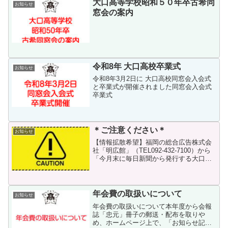
大口高等学校昭和５０年卒古希同
お知らせ
窓会の案内
令和8年 大口高校卒業式
お知らせ
令和8年3月2日に 大口高校同窓会入会式
と卒業式が開催されました同窓会入会式
卒業式
＊ご注意ください＊
お知らせ
【情報拡散希望】福岡の総合広告株式会
社「明広館」（TEL092-432-7100）から
「今月末に毎日新聞から発行する大口高
校100周年記念記事への広告掲載依頼」と
電話で寄付をお願いされたという報告が
ありました。この件につきましては、同
窓会も...
年会費の取扱いについて
お知らせ
年会費の取扱いについて本年度から会報
誌「忠元」冊子の郵送・配布を取りや
め、ホームページ上で、「お知らせ記