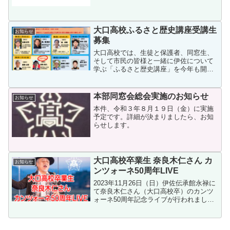
事」として掲載することになりました。
そのため、会報誌「忠元」に同梱して年
会費の振込用紙を配布することができな
くなりました。これを契機に、...
大口高校ふるさと歴史講座受講生
お知らせ
募集
大口高校では、生徒と保護者、同窓生、
そして市民の皆様と一緒に伊佐について
学ぶ「ふるさと歴史講座」を今年も開講
することになりました。みんなで楽しく
伊佐の歴史を学んでみませんか。慶応元
年，薩摩藩は新納久脩を団長とする使節
本部同窓会総会実施のお知らせ
お知らせ
団と留学生合計19人をイ...
本件、令和３年８月１９日（金）に実施
予定です。詳細が決まりましたら、お知
らせします。
大口高校卒業生 奈良木仁さん カ
お知らせ
ンツォーネ50周年LIVE
2023年11月26日（日）伊佐伝承館永禄に
て奈良木仁さん（大口高校卒）のカンツ
ォーネ50周年記念ライブが行われまし
た。伊佐市を出て50年間歌い続けたその
歌声は重厚で伸びやかな歌声で、永禄特
有のステージバックの窓の田園風景を背