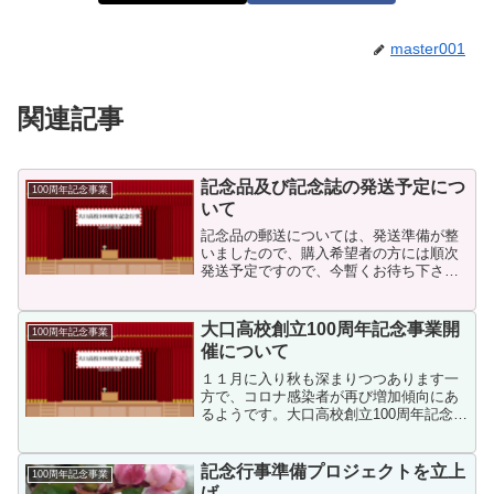
master001
関連記事
記念品及び記念誌の発送予定につ
100周年記念事業
いて
記念品の郵送については、発送準備が整
いましたので、購入希望者の方には順次
発送予定ですので、今暫くお待ち下さ
い。また、記念品と記念誌両方購入希望
者の方については、記念誌が出来上がり
次第（４月中旬予定）、発送開始予定で
大口高校創立100周年記念事業開
100周年記念事業
す。同窓会本部事務局
催について
１１月に入り秋も深まりつつあります一
方で、コロナ感染者が再び増加傾向にあ
るようです。大口高校創立100周年記念行
事が、いよいよ１１月２６日に迫ってま
いりました。当日のスケジュール等につ
いてお知らせします。時刻次第場所備考
記念行事準備プロジェクトを立上
100周年記念事業
①1200慰霊祭大口...
げ