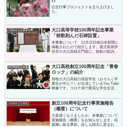
記念行事プロジェクトを立ち上げまし
た。
大口高等学校100周年記念事業
100周年記念事業
「校歌刻んだ石碑設置」
本事業について、11月22日南日本新聞に
掲載されたので紹介します。鹿児島県伊
佐市の大口高校正門前に、校歌の歌詞を
刻んだ石碑が設置された。創立１００周
年を祝い、記念事業実行委員会が約２０
０万円かけて制作した。校歌は地元出身
大口高校創立100周年記念「青春
100周年記念事業
の歴史小説家海音寺潮...
ロック」の紹介
母校の大口高校の現役学生（おそらく卒
業生が中心？）が出演しているYou Tube
映像です。コロナ渦で窮屈な学生生活を
強いられた卒業生が中心になって、思い
っきりハッチャケて校歌を歌っていま
す。大口高校PTAも参加しており、ドラ
創立100周年記念行事実施報告
100周年記念事業
マ風で中々の出来...
（概要）について
大変遅くなりましたが、本事業について
実施報告（概要）をお知らせします。枯
葉舞い散る季節、折しも晴天に恵まれ、