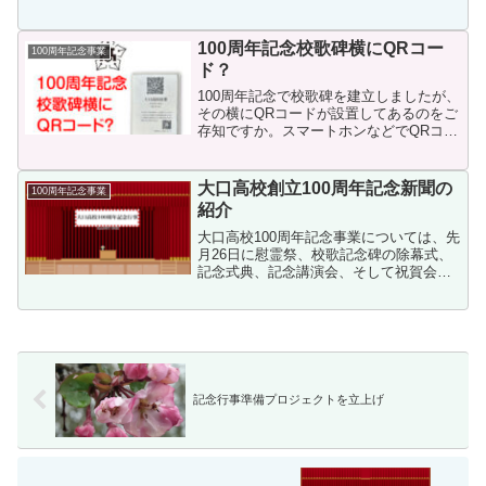
大口高等学校創立百周年記念行事を盛会
のうちに実施致しました。当日のスケジ
ュール（実績）は次のとおりです。 実施
100周年記念校歌碑横にQRコー
100周年記念事業
日：令和4年11月26...
ド？
100周年記念で校歌碑を建立しましたが、
その横にQRコードが設置してあるのをご
存知ですか。スマートホンなどでQRコー
ドを読み込むと、2023年8月6日(土)に大
口文化会館にて録画された、生徒やPTA
会長（当時）出演の校歌の動画を簡単に
大口高校創立100周年記念新聞の
100周年記念事業
観る事...
紹介
大口高校100周年記念事業については、先
月26日に慰霊祭、校歌記念碑の除幕式、
記念式典、記念講演会、そして祝賀会を
無事終了することができました。新型コ
ロナウイルス感染症の感染状況を踏ま
え、可能な限りの感染防止対策を取りな
がら規模を縮小して実...
記念行事準備プロジェクトを立上げ