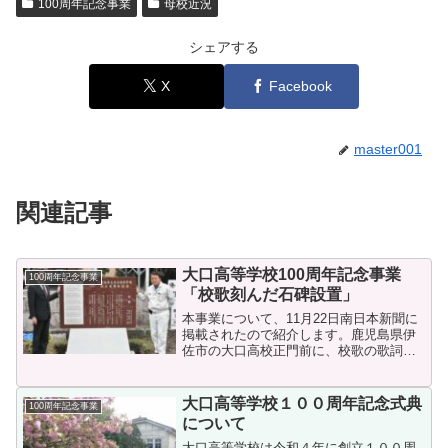
100周年記念事業
母校近況
シェアする
X
Facebook
master001
関連記事
大口高等学校100周年記念事業
100周年記念事業
「校歌刻んだ石碑設置」
本事業について、11月22日南日本新聞に
掲載されたので紹介します。鹿児島県伊
佐市の大口高校正門前に、校歌の歌詞を
刻んだ石碑が設置された。創立１００周
年を祝い、記念事業実行委員会が約２０
０万円かけて制作した。校歌は地元出身
大口高等学校１００周年記念式典
100周年記念事業
の歴史小説家海音寺潮...
について
大口高等学校は令和４年に創立１００周