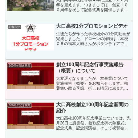
年を迎えます。つきましては、創立１０
０周年を祝して記念式典を開催します。
予定されている式典は次のとおりです。
開催時間など詳細は後日お知らせいたし
ます。 実施日時： 令和４年１１月２６日
大口高校1分プロモションビデオ
お知らせ
（土） 実施場所 ：...
生徒たちが作った学校紹介の1分間動画が
完成しました。ドローンの撮影は，本校
ＯＢの福本大輔さんがボランティアで協
力してくださいました。現在の大口高校
の雰囲気を堪能してください。
創立100周年記念行事実施報告
100周年記念事業
（概要）について
大変遅くなりましたが、本事業について
実施報告（概要）をお知らせします。枯
葉舞い散る季節、折しも晴天に恵まれ、
大口高等学校創立百周年記念行事を盛会
のうちに実施致しました。当日のスケジ
ュール（実績）は次のとおりです。 実施
大口高校創立100周年記念新聞の
100周年記念事業
日：令和4年11月26...
紹介
大口高校100周年記念事業については、先
月26日に慰霊祭、校歌記念碑の除幕式、
記念式典、記念講演会、そして祝賀会を
無事終了することができました。新型コ
ロナウイルス感染症の感染状況を踏ま