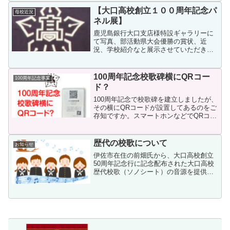
え、可能な限りの感染防止対策を取りな
【大口高校創立１００周年記念パ
母校近況
がら規模を縮小して実...
ネル展】
鹿児島銀行大口支店様特設ギャラリーに
て写真、部活動県大会優勝の賞状、近
況、学校紹介なと展示させていただきま
した。旧制中学校や女学校時代の校舎、
昭和40年代の校舎、太陽国体のグラウン
ド、旧薩摩大口駅での通学の様子などた
100周年記念校歌碑横にQRコー
100周年記念事業
くさん写真があります。是...
ド？
100周年記念で校歌碑を建立しましたが、
その横にQRコードが設置してあるのをご
存知ですか。スマートホンなどでQRコー
ドを読み込むと、2023年8月6日(土)に大
口文化会館にて録画された、生徒やPTA
会長（当時）出演の校歌の動画を簡単に
歴代の校歌について
お知らせ
観る事...
伊佐市在住の前畑氏から、大口高校創立
50周年記念行に記念配布された大口高校
歴代校歌（ソノシート）の音源を提供し
てもらいました。せっかくホームページ
に掲載するのではと、それぞれの校歌の
起源や歌われた期間等について情報収集
をしてみました。大口高...